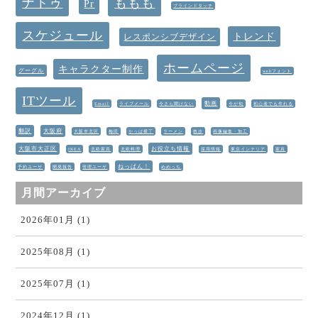
ナトゥ
ももも
Pr
ブラインドタッチ
スケジュール
トレンド
レスポンシブデザイン
ホームページ
キャラクター制作
グーグル
webフォント
ITツール
動画
Email
ライブメール
今さら聞けない
今が旬
初心者でも作れる
翻訳
大阪府
大阪市北区
梅田
かっぱ横丁
ラーメン
散歩
画像編集・加工
大阪市大正区
お役立ち情報
IKEA
北欧家具
北欧料理
採用情報
東京インテリア
家具
ねっぱん！
予約ユーザ
開発報告
管理ユーザ
めめっち
月間アーカイブ
2026年01月 (1)
2025年08月 (1)
2025年07月 (1)
2024年12月 (1)