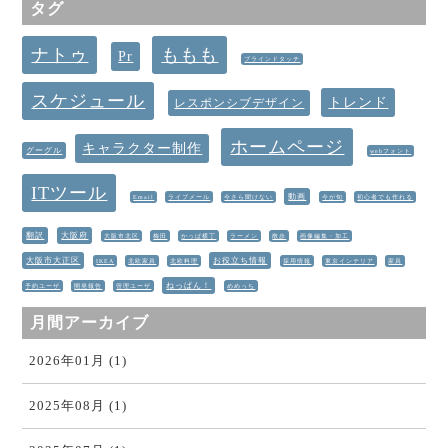
タグ
ナトゥ
ももも
Pr
ブラインドタッチ
スケジュール
トレンド
レスポンシブデザイン
ホームページ
キャラクター制作
グーグル
webフォント
ITツール
動画
Email
ライブメール
今さら聞けない
今が旬
初心者でも作れる
翻訳
大阪府
大阪市北区
梅田
かっぱ横丁
ラーメン
散歩
画像編集・加工
大阪市大正区
お役立ち情報
IKEA
北欧家具
北欧料理
採用情報
東京インテリア
家具
ねっぱん！
予約ユーザ
開発報告
管理ユーザ
めめっち
月間アーカイブ
2026年01月 (1)
2025年08月 (1)