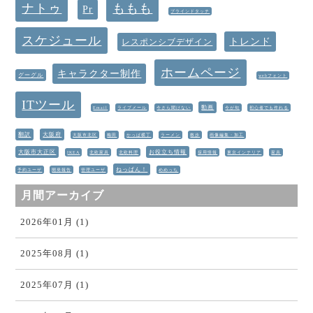
ナトゥ
ももも
Pr
ブラインドタッチ
スケジュール
トレンド
レスポンシブデザイン
ホームページ
キャラクター制作
グーグル
webフォント
ITツール
動画
Email
ライブメール
今さら聞けない
今が旬
初心者でも作れる
翻訳
大阪府
大阪市北区
梅田
かっぱ横丁
ラーメン
散歩
画像編集・加工
大阪市大正区
お役立ち情報
IKEA
北欧家具
北欧料理
採用情報
東京インテリア
家具
ねっぱん！
予約ユーザ
開発報告
管理ユーザ
めめっち
月間アーカイブ
2026年01月 (1)
2025年08月 (1)
2025年07月 (1)