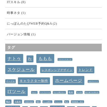
ITスキル (8)
時事ネタ (1)
にっぽんのたびWEB予約Q&A (2)
バージョン情報 (1)
タグ
ナトゥ
ももも
Pr
ブラインドタッチ
スケジュール
トレンド
レスポンシブデザイン
ホームページ
キャラクター制作
グーグル
webフォント
ITツール
動画
Email
ライブメール
今さら聞けない
今が旬
初心者でも作れる
翻訳
大阪府
大阪市北区
梅田
かっぱ横丁
ラーメン
散歩
画像編集・加工