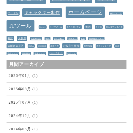
ホームページ
キャラクター制作
グーグル
webフォント
ITツール
動画
Email
ライブメール
今さら聞けない
今が旬
初心者でも作れる
翻訳
大阪府
大阪市北区
梅田
かっぱ横丁
ラーメン
散歩
画像編集・加工
大阪市大正区
お役立ち情報
IKEA
北欧家具
北欧料理
採用情報
東京インテリア
家具
ねっぱん！
予約ユーザ
開発報告
管理ユーザ
めめっち
月間アーカイブ
2026年01月 (1)
2025年08月 (1)
2025年07月 (1)
2024年12月 (1)
2024年05月 (1)