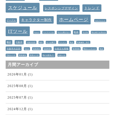
スケジュール
トレンド
レスポンシブデザイン
ホームページ
キャラクター制作
グーグル
webフォント
ITツール
動画
Email
ライブメール
今さら聞けない
今が旬
初心者でも作れる
翻訳
大阪府
大阪市北区
梅田
かっぱ横丁
ラーメン
散歩
画像編集・加工
大阪市大正区
お役立ち情報
IKEA
北欧家具
北欧料理
採用情報
東京インテリア
家具
ねっぱん！
予約ユーザ
開発報告
管理ユーザ
めめっち
月間アーカイブ
2026年01月 (1)
2025年08月 (1)
2025年07月 (1)
2024年12月 (1)