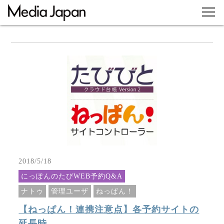
2018/5/18
にっぽんのたびWEB予約Q&A
ナトゥ
管理ユーザ
ねっぱん！
【ねっぱん！連携注意点】各予約サイトの
延長時