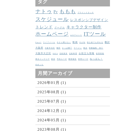
タグ
ナトゥ
ももも
Pr
ブラインドタッチ
スケジュール
レスポンシブデザイン
トレンド
キャラクター制作
グーグル
ホームページ
ITツール
webフォント
動画
翻訳
Email
ライブメール
今さら聞けない
今が旬
初心者でも作れる
大阪府
大阪市北区
梅田
かっぱ横丁
ラーメン
散歩
画像編集・加工
大阪市大正区
お役立ち情報
IKEA
北欧家具
北欧料理
採用情報
ねっぱん！
東京インテリア
家具
予約ユーザ
開発報告
管理ユーザ
めめっち
月間アーカイブ
2026年01月 (1)
2025年08月 (1)
2025年07月 (1)
2024年12月 (1)
2024年05月 (1)
2023年08月 (1)