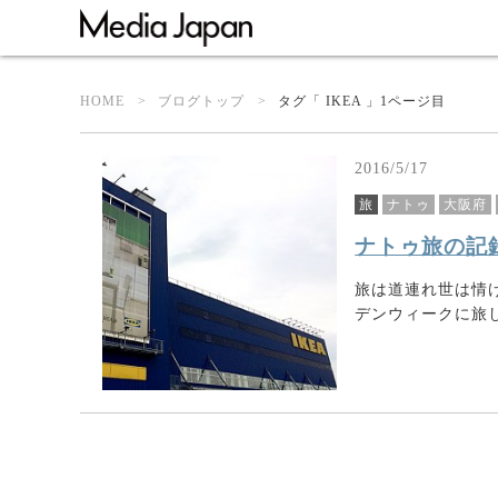
HOME
ブログトップ
タグ「 IKEA 」1ページ目
2016/5/17
旅
ナトゥ
大阪府
ナトゥ旅の記
旅は道連れ世は情
デンウィークに旅した