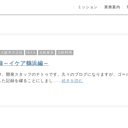
ミッション
業務案内
大阪市大正区
IKEA
北欧家具
北欧料理
録～イケア鶴浜編～
け、開発スタッフのナトゥです。久々のブログになりますが、ゴー
記録を綴ることにしまし......
続きを読む