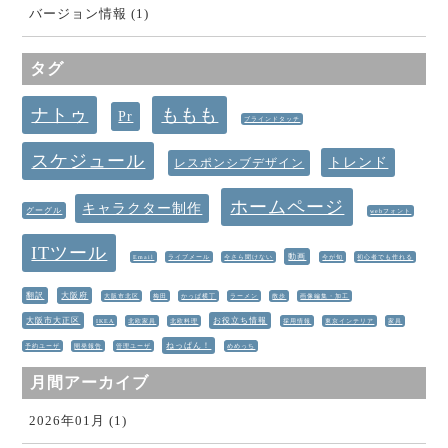
バージョン情報 (1)
タグ
ナトゥ
ももも
Pr
ブラインドタッチ
スケジュール
トレンド
レスポンシブデザイン
ホームページ
キャラクター制作
グーグル
webフォント
ITツール
動画
Email
ライブメール
今さら聞けない
今が旬
初心者でも作れる
翻訳
大阪府
大阪市北区
梅田
かっぱ横丁
ラーメン
散歩
画像編集・加工
大阪市大正区
お役立ち情報
IKEA
北欧家具
北欧料理
採用情報
東京インテリア
家具
ねっぱん！
予約ユーザ
開発報告
管理ユーザ
めめっち
月間アーカイブ
2026年01月 (1)