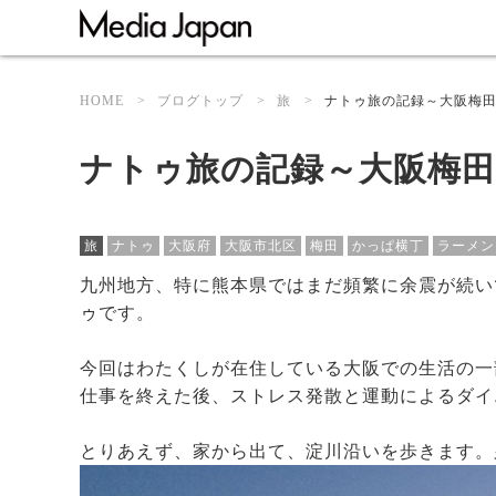
HOME
ブログトップ
旅
ナトゥ旅の記録～大阪梅
ナトゥ旅の記録～大阪梅
旅
ナトゥ
大阪府
大阪市北区
梅田
かっぱ横丁
ラーメン
九州地方、特に熊本県ではまだ頻繁に余震が続い
ゥです。
今回はわたくしが在住している大阪での生活の一
仕事を終えた後、ストレス発散と運動によるダイ
とりあえず、家から出て、淀川沿いを歩きます。