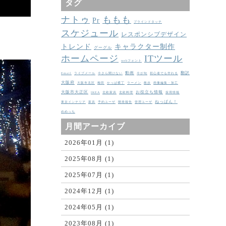
タグ
ナトゥ
ももも
Pr
ブラインドタッチ
スケジュール
レスポンシブデザイン
トレンド
キャラクター制作
グーグル
ホームページ
ITツール
webフォント
動画
翻訳
Email
ライブメール
今さら聞けない
今が旬
初心者でも作れる
大阪府
大阪市北区
梅田
かっぱ横丁
ラーメン
散歩
画像編集・加工
大阪市大正区
お役立ち情報
IKEA
北欧家具
北欧料理
採用情報
ねっぱん！
東京インテリア
家具
予約ユーザ
開発報告
管理ユーザ
めめっち
月間アーカイブ
2026年01月 (1)
2025年08月 (1)
2025年07月 (1)
2024年12月 (1)
2024年05月 (1)
2023年08月 (1)