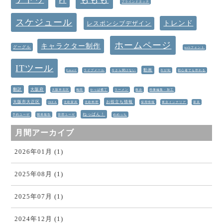
Pr
ブラインドタッチ
スケジュール
トレンド
レスポンシブデザイン
ホームページ
キャラクター制作
グーグル
webフォント
ITツール
動画
Email
ライブメール
今さら聞けない
今が旬
初心者でも作れる
翻訳
大阪府
大阪市北区
梅田
かっぱ横丁
ラーメン
散歩
画像編集・加工
大阪市大正区
お役立ち情報
IKEA
北欧家具
北欧料理
採用情報
東京インテリア
家具
ねっぱん！
予約ユーザ
開発報告
管理ユーザ
めめっち
月間アーカイブ
2026年01月 (1)
2025年08月 (1)
2025年07月 (1)
2024年12月 (1)