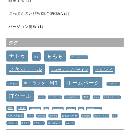
時事ネタ (1)
にっぽんのたびWEB予約Q&A (2)
バージョン情報 (1)
タグ
ナトゥ
ももも
Pr
ブラインドタッチ
スケジュール
トレンド
レスポンシブデザイン
ホームページ
キャラクター制作
グーグル
webフォント
ITツール
動画
Email
ライブメール
今さら聞けない
今が旬
初心者でも作れる
翻訳
大阪府
大阪市北区
梅田
かっぱ横丁
ラーメン
散歩
画像編集・加工
大阪市大正区
お役立ち情報
IKEA
北欧家具
北欧料理
採用情報
東京インテリア
家具
ねっぱん！
予約ユーザ
開発報告
管理ユーザ
めめっち