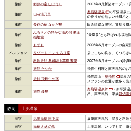
旅館
郷夢の宿 山ぼうし
2007年8月新築オープン
奥飛騨温泉
の平湯温泉に
旅館
山荘湯乃里
の香りが心地よい檜風呂と
旅館
長作の宿 なかだ屋
田舎情緒な湯宿。貸切り風
ふるさとの静かな湯の宿 湯庄
旅館
”天皇泉”とも呼ばれる福地
福地館
旅館
もずも
2006年6月オープンの自
ペンション
リゾート イン ちろり庵
居ごこちの良さ、くつろぎ
旅館
料理旅館 奥飛騨山草庵 饗家
2007年8月オープンの貸
旅館
旅館 たなか
飛騨牛料理と露天風呂のお
飛騨高山・
奥飛騨
温泉の
旅館
旅館 飛騨牛の宿
メファンの食通が数多く訪
奥飛騨温泉郷
・新平湯温
旅館
旅館 藤屋
呂、露天風呂、家族
貸切露
静岡
土肥温泉
民宿
温泉民宿 田中屋
展望露天風呂、温泉と料理
民宿
民宿 わきの浜
土肥温泉、いつでも旬！露