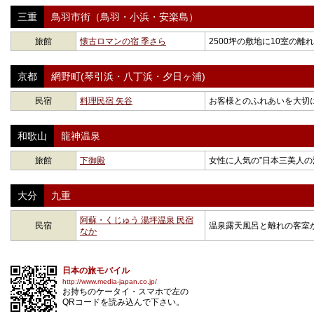
三重
鳥羽市街（鳥羽・小浜・安楽島）
旅館
懐古ロマンの宿 季さら
2500坪の敷地に10室の
京都
網野町(琴引浜・八丁浜・夕日ヶ浦)
民宿
料理民宿 矢谷
お客様とのふれあいを大切
和歌山
龍神温泉
旅館
下御殿
女性に人気の”日本三美人の
大分
九重
阿蘇・くじゅう 湯坪温泉 民宿
民宿
温泉露天風呂と離れの客室
なか
日本の旅モバイル
http://www.media-japan.co.jp/
お持ちのケータイ・スマホで左の
QRコードを読み込んで下さい。