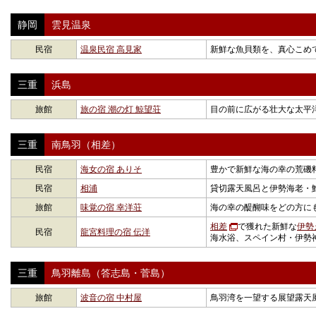
静岡
雲見温泉
民宿
温泉民宿 高見家
新鮮な魚貝類を、真心こめ
三重
浜島
旅館
旅の宿 潮の灯 鯨望荘
目の前に広がる壮大な太平
三重
南鳥羽（相差）
民宿
海女の宿 ありそ
豊かで新鮮な海の幸の荒磯
民宿
相浦
貸切露天風呂と伊勢海老・
旅館
味覚の宿 幸洋荘
海の幸の醍醐味をどの方に
相差
で獲れた新鮮な
伊勢
民宿
龍宮料理の宿 伝洋
海水浴、スペイン村・伊勢
三重
鳥羽離島（答志島・菅島）
旅館
波音の宿 中村屋
鳥羽湾を一望する展望露天