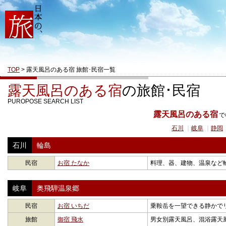
TOP
> 露天風呂のある宿 旅館･民宿一覧
露天風呂のある宿
の旅館･民宿
PUROPOSE SEARCH LIST
露天風呂のある宿
で
石川
｜
岐阜
｜
静岡
石川
輪島
民宿
お宿 たなか
料理、器、建物、温泉など
岐阜
奥飛騨温泉郷
民宿
お宿 いちだ
乗鞍岳を一望できる静かでリ
旅館
御宿 飛水
男女別露天風呂、混浴露天