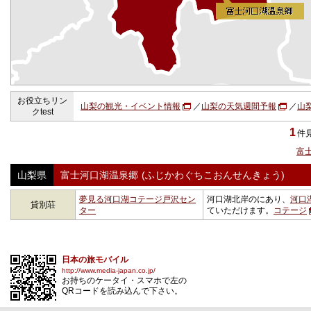
お役立ちリン
山梨の観光・イベント情報
／
山梨の天気週間予報
／
山梨
クtest
1
件
富
山梨県
富士河口湖温泉郷
(ふじかわぐちこおんせんきょう)
夢見る河口湖コテージ戸沢セン
河口湖北岸のにあり、
河口
貸別荘
ター
ていただけます。
コテージ
日本の旅モバイル
http://www.media-japan.co.jp/
お持ちのケータイ・スマホで左の
QRコードを読み込んで下さい。