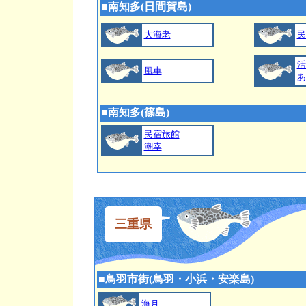
■
南知多(日間賀島)
大海老
民
活
風車
あ
■
南知多(篠島)
民宿旅館
潮幸
三重県
■
鳥羽市街(鳥羽・小浜・安楽島)
海月