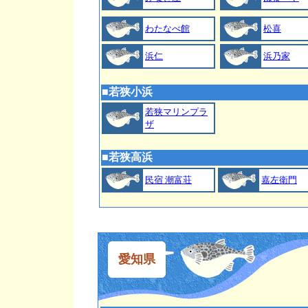
わたなべ館
松喜
浜仁
浜乃家
■
若狭小浜
若狭マリンプラ
ザ
■
若狭高浜
民宿 潮富荘
嘉左衛門
愛知
県