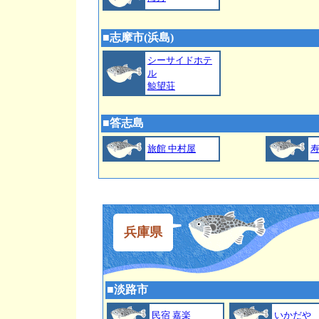
■
志摩市(
浜島
)
シーサイドホテ
ル
鯨望荘
■
答志島
旅館 中村屋
兵庫県
■
淡路市
民宿 嘉楽
いかだや