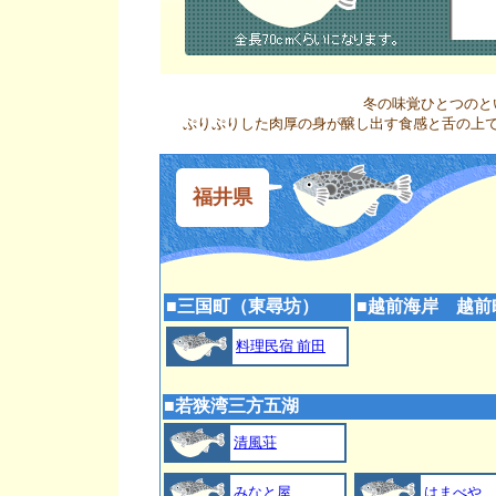
冬の味覚ひとつのと
ぷりぷりした肉厚の身が醸し出す食感と舌の上
福井県
■
三国町（東尋坊）
■
越前海岸 越前
料理民宿 前田
■
若狭湾三方五湖
清風荘
みなと屋
はまべや