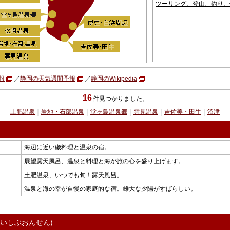
ツーリング、登山、釣り、
報
／
静岡の天気週間予報
／
静岡のWikipedia
16
件見つかりました。
土肥温泉
｜
岩地・石部温泉
｜
堂ヶ島温泉郷
｜
雲見温泉
｜
吉佐美・田牛
｜
沼津
海辺に近い磯料理と温泉の宿。
展望露天風呂、温泉と料理と海が旅の心を盛り上げます。
土肥温泉、いつでも旬！露天風呂。
温泉と海の幸が自慢の家庭的な宿。雄大な夕陽がすばらしい。
・いしぶおんせん)