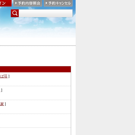
しば荘
]
弥
]
見家
]