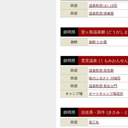
民宿
温泉民宿 はしば荘
民宿
温泉民宿 掛塚屋
静岡県
堂ヶ島温泉郷
(どうがし
旅館
旅館 たか屋
静岡県
雲見温泉
(くもみおんせん
民宿
温泉民宿 高見家
民宿
味のふるさと 川端荘
民宿
温泉民宿 長右エ門
キャンプ場
オートキャンプ場花沢
静岡県
吉佐美・田牛
(きさみ・と
民宿
長三丸