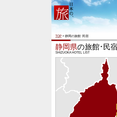
TOP
> 静岡の旅館･民宿
静岡県
の旅館･民
SHIZUOKA HOTEL LIST