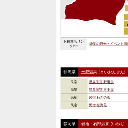
お役立ちリン
静岡の観光・イベント情
クtest
静岡県
土肥温泉
(といおんせん)
民宿
温泉民宿 野田宗
民宿
温泉民宿 田中屋
民宿
民宿 わきの浜
民宿
民宿 松海荘
静岡県
岩地・石部温泉
(いわぢ