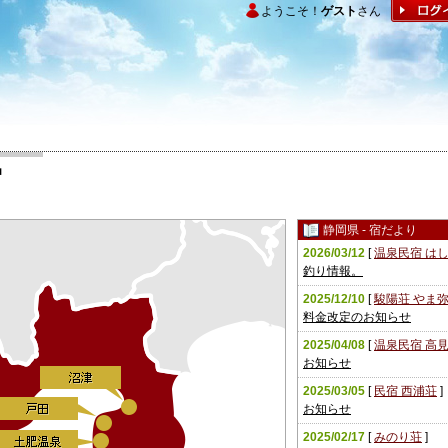
ようこそ！
ゲスト
さん
宿
静岡県 - 宿だより
2026/03/12
[
温泉民宿 は
釣り情報。
2025/12/10
[
駿陽荘 やま
料金改定のお知らせ
2025/04/08
[
温泉民宿 高
お知らせ
2025/03/05
[
民宿 西浦荘
]
お知らせ
2025/02/17
[
みのり荘
]