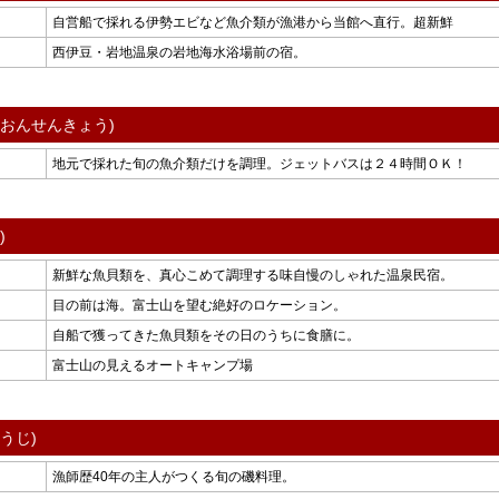
自営船で採れる伊勢エビなど魚介類が漁港から当館へ直行。超新鮮
西伊豆・岩地温泉の岩地海水浴場前の宿。
まおんせんきょう)
地元で採れた旬の魚介類だけを調理。ジェットバスは２４時間ＯＫ！
)
新鮮な魚貝類を、真心こめて調理する味自慢のしゃれた温泉民宿。
目の前は海。富士山を望む絶好のロケーション。
自船で獲ってきた魚貝類をその日のうちに食膳に。
富士山の見えるオートキャンプ場
うじ)
漁師歴40年の主人がつくる旬の磯料理。