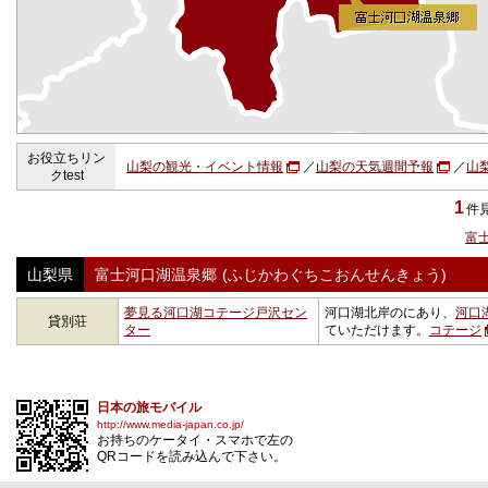
お役立ちリン
山梨の観光・イベント情報
／
山梨の天気週間予報
／
山梨
クtest
1
件
富
山梨県
富士河口湖温泉郷
(ふじかわぐちこおんせんきょう)
夢見る河口湖コテージ戸沢セン
河口湖北岸のにあり、
河口
貸別荘
ター
ていただけます。
コテージ
日本の旅モバイル
http://www.media-japan.co.jp/
お持ちのケータイ・スマホで左の
QRコードを読み込んで下さい。